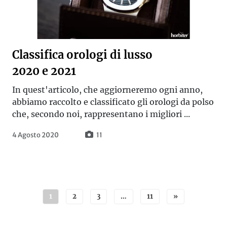
Classifica orologi di lusso
2020 e 2021
In quest'articolo, che aggiorneremo ogni anno,
abbiamo raccolto e classificato gli orologi da polso
che, secondo noi, rappresentano i migliori ...
4 Agosto 2020
11
Navigazione articoli
1
2
3
…
11
»