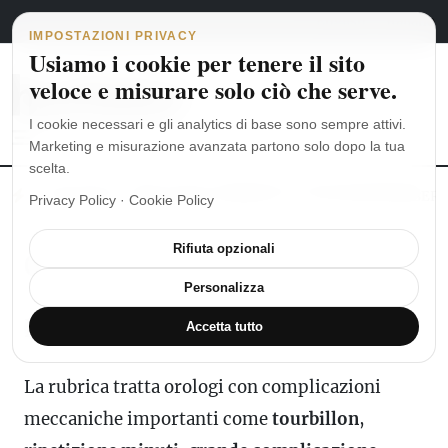
Navigazione principale
Vai al contenuto
6 agosto 2026
english
italiano
IMPOSTAZIONI PRIVACY
Usiamo i cookie per tenere il sito
veloce e misurare solo ciò che serve.
I cookie necessari e gli analytics di base sono sempre attivi.
Marketing e misurazione avanzata partono solo dopo la tua
scelta.
MoonSwatch: dalle origini al MISSION TO THE MOONPHASE
Ro
Privacy Policy
·
Cookie Policy
Rifiuta opzionali
Orologi Di Lusso
Personalizza
Novità e recensioni
Accetta tutto
La rubrica tratta orologi con complicazioni
meccaniche importanti come
tourbillon
,