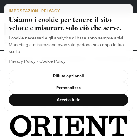
Navigazione principale
Vai al contenuto
6 agosto 2026
english
italiano
IMPOSTAZIONI PRIVACY
Usiamo i cookie per tenere il sito
veloce e misurare solo ciò che serve.
I cookie necessari e gli analytics di base sono sempre attivi.
Marketing e misurazione avanzata partono solo dopo la tua
scelta.
MoonSwatch: dalle origini al MISSION TO THE MOONPHASE
Ro
Privacy Policy
·
Cookie Policy
Rifiuta opzionali
Personalizza
Accetta tutto