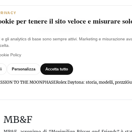
PRIVACY
okie per tenere il sito veloce e misurare sol
i e gli analytics di base sono sempre attivi. Marketing e misurazione a
celta.
ookie Policy
MARCHI
OROLOGI
VIDEO
GLOSSARIO
i
Personalizza
Accetta tutto
l MISSION TO THE MOONPHASE
Rolex Daytona: storia, modelli, prezzi
Gu
MB&F
MB&F, acronimo di
“Maximilian Büsser and Friends”
è sta