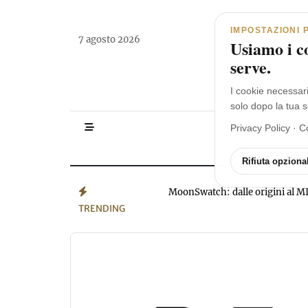
Navigazione principale
Vai al contenuto
IMPOSTAZIONI 
7 agosto 2026
Usiamo i co
serve.
I cookie necessar
solo dopo la tua s
Privacy Policy
·
C
HOMEPAGE
Rifiuta opzional
MoonSwatch: dalle origini a
TRENDING