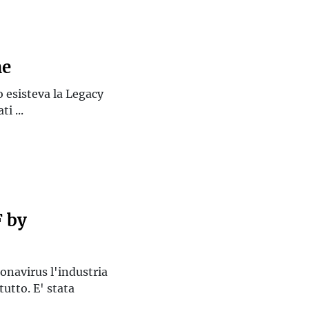
ne
 esisteva la Legacy
i ...
 by
ronavirus l'industria
tutto. E' stata