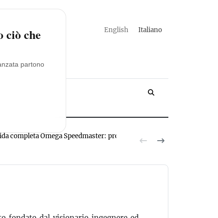
english
italiano
o ciò che
vanzata partono
YACHT
ida completa Omega Speedmaster: prezzi, modelli, valutazioni
Novita R
to fondato dal visionario ingegnere ed