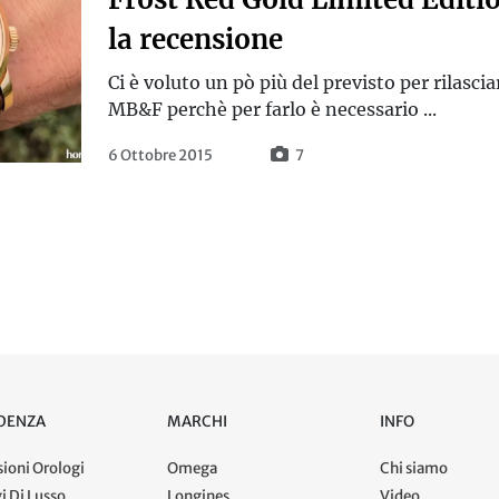
la recensione
Ci è voluto un pò più del previsto per rilascia
MB&F perchè per farlo è necessario ...
6 Ottobre 2015
7
IDENZA
MARCHI
INFO
ioni Orologi
Omega
Chi siamo
i Di Lusso
Longines
Video