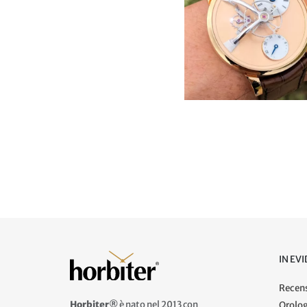
IN EV
Recens
Horbiter®
è nato nel 2013 con
Orolog