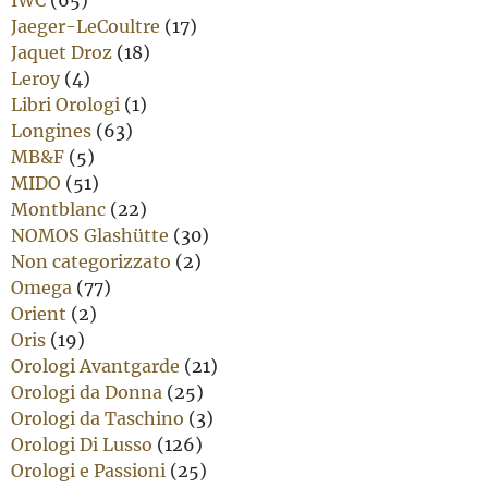
IWC
(65)
Jaeger-LeCoultre
(17)
Jaquet Droz
(18)
Leroy
(4)
Libri Orologi
(1)
Longines
(63)
MB&F
(5)
MIDO
(51)
Montblanc
(22)
NOMOS Glashütte
(30)
Non categorizzato
(2)
Omega
(77)
Orient
(2)
Oris
(19)
Orologi Avantgarde
(21)
Orologi da Donna
(25)
Orologi da Taschino
(3)
Orologi Di Lusso
(126)
Orologi e Passioni
(25)