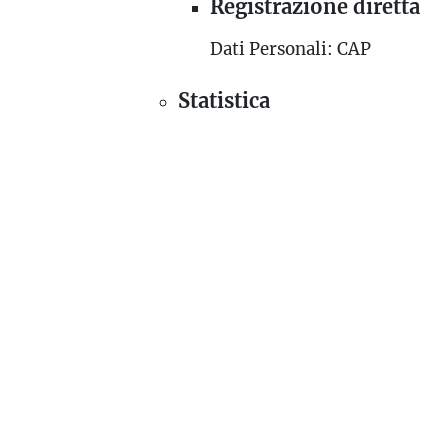
Registrazione diretta
Dati Personali: CAP
Statistica
Google Analytics (Unive
Dati Personali: Dati di util
Funzionalità di generazi
Google Analytics
Dati Personali: identificatori
Advertiser ID o identificato
Tracciamento; varie tipologi
privacy policy del servizio