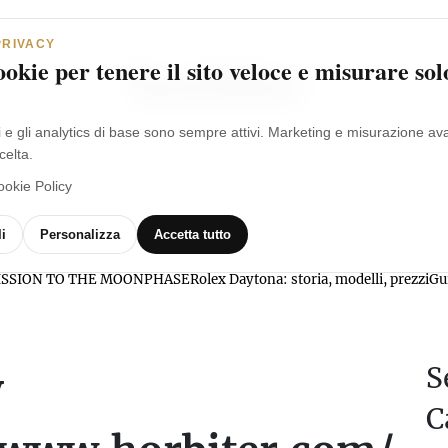
PRIVACY
okie per tenere il sito veloce e misurare sol
i e gli analytics di base sono sempre attivi. Marketing e misurazione a
celta.
ookie Policy
MARCHI
OROLOGI
VIDEO
GLOSSARIO
i
Personalizza
Accetta tutto
l MISSION TO THE MOONPHASE
Rolex Daytona: storia, modelli, prezzi
Gu
y
S
C