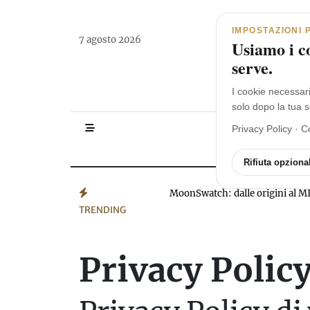
Navigazione principale
Vai al contenuto
IMPOSTAZIONI 
7 agosto 2026
Usiamo i co
serve.
I cookie necessar
solo dopo la tua s
Privacy Policy
·
C
HOMEPAGE
Rifiuta opzional
MoonSwatch: dalle origini a
TRENDING
Privacy Polic