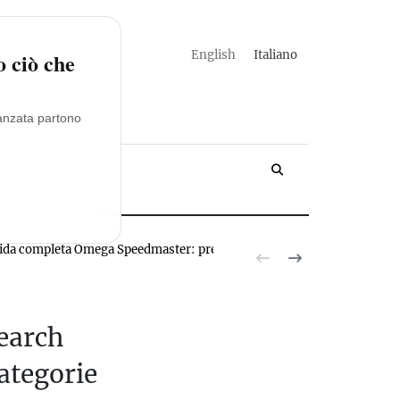
english
italiano
o ciò che
vanzata partono
YACHT
ida completa Omega Speedmaster: prezzi, modelli, valutazioni
Novita R
earch
ategorie