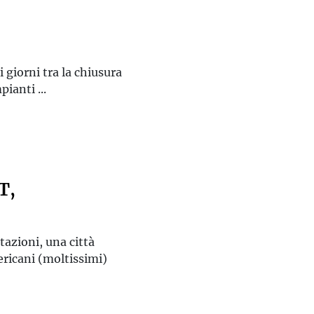
i giorni tra la chiusura
ianti ...
T,
tazioni, una città
ericani (moltissimi)