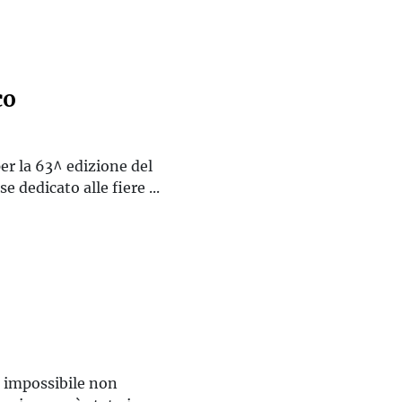
co
r la 63^ edizione del
 dedicato alle fiere ...
 è impossibile non