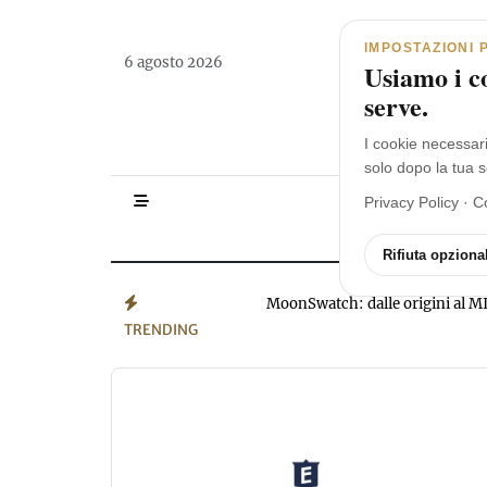
Navigazione principale
Vai al contenuto
IMPOSTAZIONI 
6 agosto 2026
Usiamo i co
serve.
I cookie necessar
solo dopo la tua s
Privacy Policy
·
C
HOMEPAGE
Rifiuta opzional
MoonSwatch: dalle origini a
TRENDING