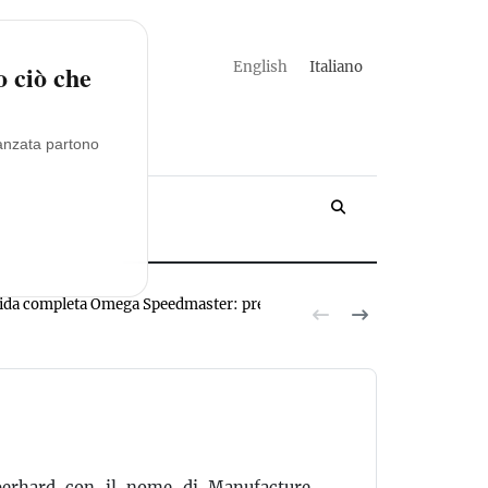
english
italiano
o ciò che
vanzata partono
YACHT
ida completa Omega Speedmaster: prezzi, modelli, valutazioni
Novita R
erhard con il nome di Manufacture