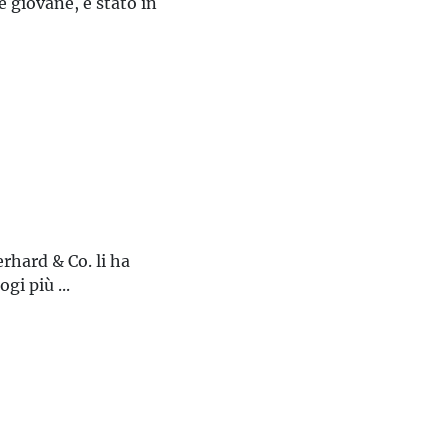
 giovane, è stato in
rhard & Co. li ha
gi più ...