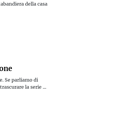
tabandiera della casa
ione
te. Se parliamo di
ascurare la serie ...