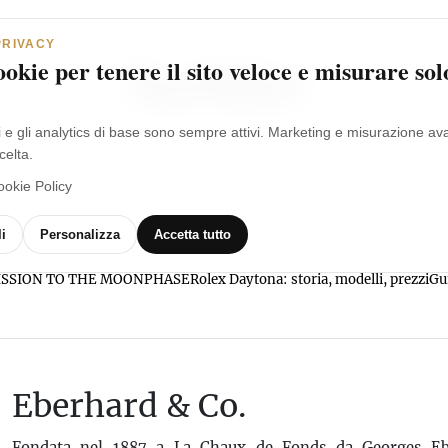
PRIVACY
okie per tenere il sito veloce e misurare sol
i e gli analytics di base sono sempre attivi. Marketing e misurazione a
celta.
ookie Policy
MARCHI
OROLOGI
VIDEO
GLOSSARIO
i
Personalizza
Accetta tutto
l MISSION TO THE MOONPHASE
Rolex Daytona: storia, modelli, prezzi
Gu
Eberhard & Co.
Fondata nel 1887 a La Chaux de Fonds da Georges Eb