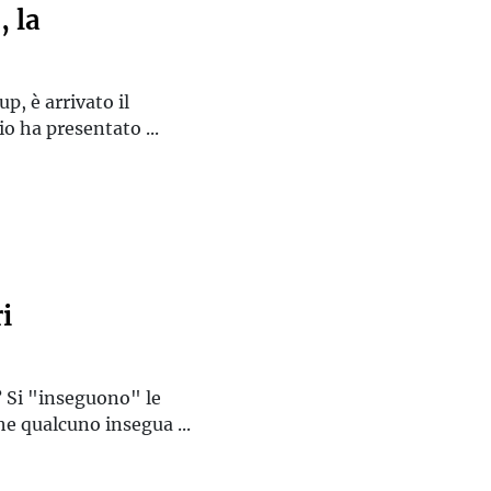
, la
p, è arrivato il
o ha presentato ...
i
? Si "inseguono" le
che qualcuno insegua ...