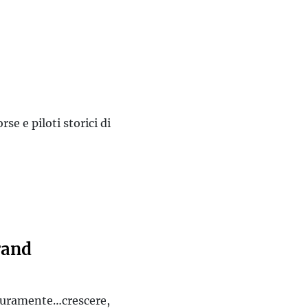
se e piloti storici di
rand
icuramente…crescere,