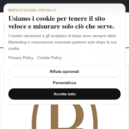
Navigazione principale
Vai al contenuto
6 agosto 2026
english
italiano
IMPOSTAZIONI PRIVACY
Usiamo i cookie per tenere il sito
veloce e misurare solo ciò che serve.
I cookie necessari e gli analytics di base sono sempre attivi.
Marketing e misurazione avanzata partono solo dopo la tua
scelta.
MoonSwatch: dalle origini al MISSION TO THE MOONPHASE
Ro
Privacy Policy
·
Cookie Policy
Rifiuta opzionali
Personalizza
Accetta tutto