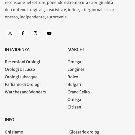
recensione nel settore, ponendo estrema cura su originalità
dei contenuti digitali, creatività e, infine, stile giornalistico:
onesto, indipendente, autorevole.
IN EVIDENZA
MARCHI
Recensioni Orologi
Omega
Orologi Di Lusso
Longines
Orologi subacquei
Rolex
Parliamo di Orologi
Bulgari
Watches and Wonders
Grand Seiko
Omega
Citizen
INFO
Chi siamo
Glossario orologi