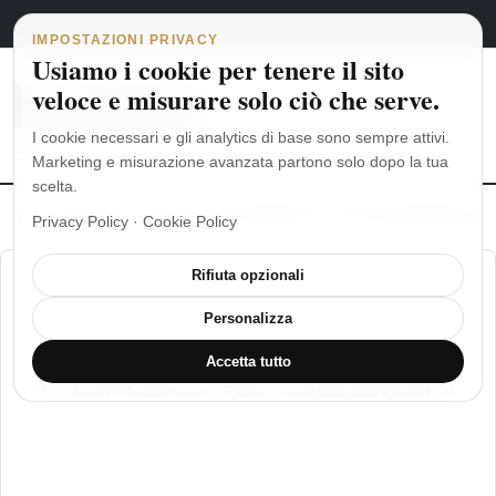
Navigazione principale
Vai al contenuto
6 agosto 2026
english
italiano
IMPOSTAZIONI PRIVACY
Usiamo i cookie per tenere il sito
veloce e misurare solo ciò che serve.
I cookie necessari e gli analytics di base sono sempre attivi.
Marketing e misurazione avanzata partono solo dopo la tua
scelta.
MoonSwatch: dalle origini al MISSION TO THE MOONPHASE
Ro
Privacy Policy
·
Cookie Policy
Rifiuta opzionali
Personalizza
Accetta tutto