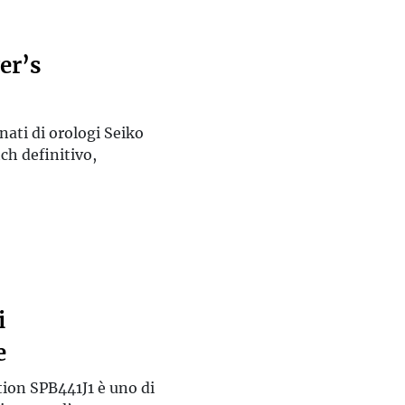
er’s
nati di orologi Seiko
tch definitivo,
i
e
tion SPB441J1 è uno di