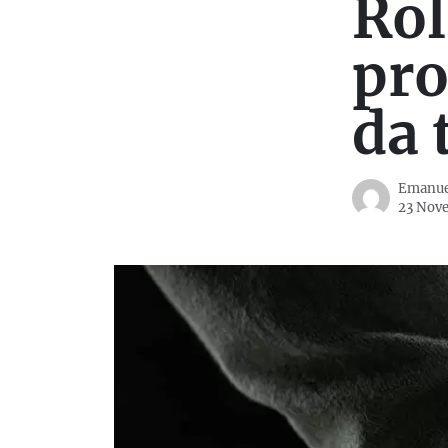
Rol
pro
da 
Emanue
23 Nov