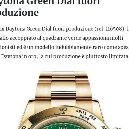
ytona Green Dial fuori
oduzione
lex Daytona Green Dial fuori produzione (ref. 116508), 
iallo accoppiato al quadrante verde appassiona molti
zionisti ed è un modello indubbiamente raro come spes
 Daytona in oro, la cui produzione è piuttosto limitata