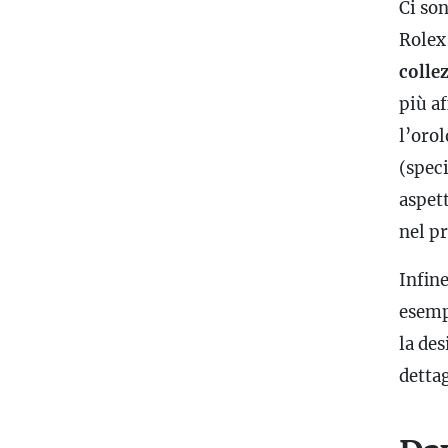
Ci son
Rolex
colle
più af
l’oro
(spec
aspett
nel p
Infin
esemp
la des
dettag