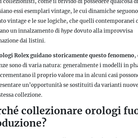
i collezionisti, come il brivido di possedere qualcosa d
siano essi esemplari vintage, le cui dinamiche seguono 
to vintage e le sue logiche, che quelli contemporanei 
tano un innalzamento di
hype
dovuto alla improvvisa
azione dai listini.
rologi Rolex guidano storicamente questo fenomeno
,
nze sono di varia natura: generalmente i modelli in ph
ncrementano il proprio valore ma in alcuni casi posson
esentare un’opportunità se sostituiti da varianti nuov
stessa collezione.
ché collezionare orologi fuo
oduzione?