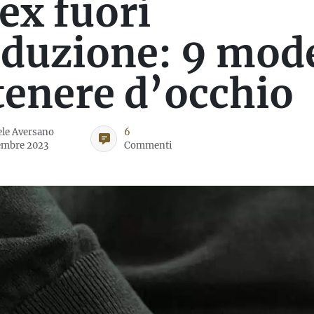
ex fuori
duzione: 9 mode
tenere d’occhio
le Aversano
6
embre 2023
Commenti