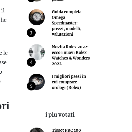
i
il
Guida completa
Omega
che
Speedmaster:
prezzi, modelli,
3
valutazioni
Novita Rolex 2022:
 e le
ecco i nuovi Rolex
Watches & Wonders
ase
4
2022
o
I migliori paesi in
e
cui comprare
5
orologi (Rolex)
ri
i piu votati
Tissot PRC 100