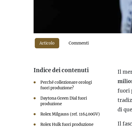
Articolo
Commenti
Indice dei contenuti
Il me
milion
Perché collezionare orologi
fuori produzione?
fuori 
Daytona Green Dial fuori
tradi
produzione
di que
Rolex Milgauss (ref. 116400GV)
Il fas
Rolex Hulk fuori produzione