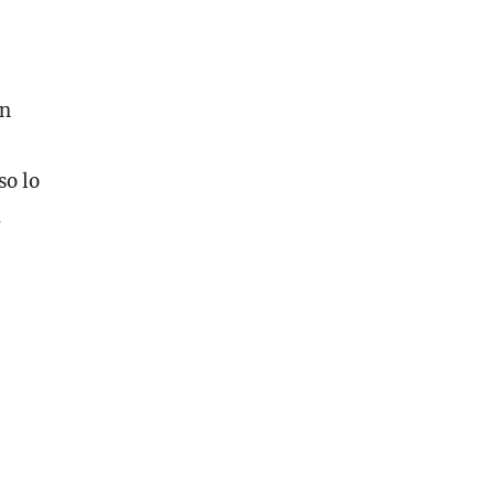
in
so lo
.