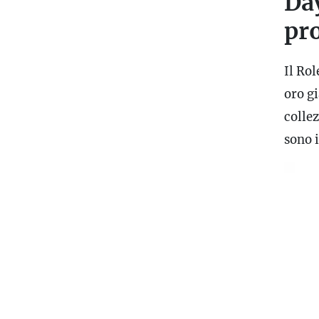
Da
pr
Il Ro
oro g
colle
sono i