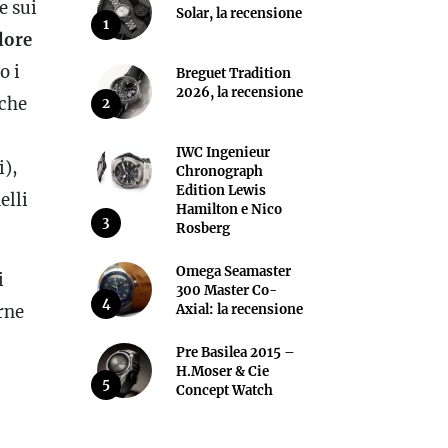
e sui
Solar, la recensione
1
lore
o i
Breguet Tradition
2026, la recensione
che
2
IWC Ingenieur
i),
Chronograph
Edition Lewis
elli
Hamilton e Nico
3
Rosberg
Omega Seamaster
i
300 Master Co-
4
Axial: la recensione
rne
Pre Basilea 2015 –
H.Moser & Cie
5
Concept Watch