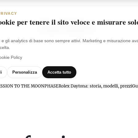
PRIVACY
okie per tenere il sito veloce e misurare sol
i e gli analytics di base sono sempre attivi. Marketing e misurazione a
celta.
ookie Policy
MARCHI
OROLOGI
VIDEO
GLOSSARIO
i
Personalizza
Accetta tutto
l MISSION TO THE MOONPHASE
Rolex Daytona: storia, modelli, prezzi
Gu