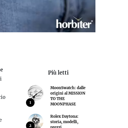
ae
Più letti
i
MoonSwatch: dalle
origini al MISSION
cio
TO THE
1
MOONPHASE
Rolex Daytona:
e
storia, modelli,
2
prezzi