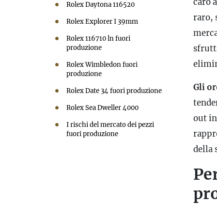
caro a
Rolex Daytona 116520
raro, 
Rolex Explorer I 39mm
merca
Rolex 116710 ln fuori
sfrut
produzione
elimin
Rolex Wimbledon fuori
produzione
Gli o
Rolex Date 34 fuori produzione
tende
Rolex Sea Dweller 4000
out i
I rischi del mercato dei pezzi
rappr
fuori produzione
della 
Per
pr