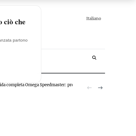
italiano
o ciò che
vanzata partono
YACHT
ida completa Omega Speedmaster: prezzi, modelli, valutazioni
Novita R