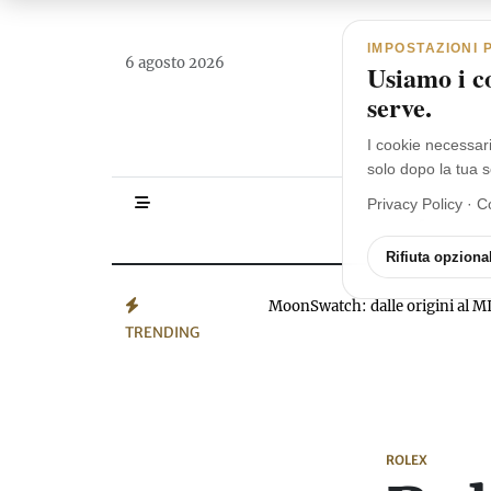
Navigazione principale
Vai al contenuto
IMPOSTAZIONI 
6 agosto 2026
Usiamo i co
serve.
I cookie necessar
solo dopo la tua s
Privacy Policy
·
C
HOMEPAGE
Rifiuta opzional
MoonSwatch: dalle origini a
TRENDING
ROLEX