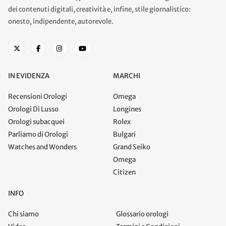
dei contenuti digitali, creatività e, infine, stile giornalistico:
onesto, indipendente, autorevole.
IN EVIDENZA
MARCHI
Recensioni Orologi
Omega
Orologi Di Lusso
Longines
Orologi subacquei
Rolex
Parliamo di Orologi
Bulgari
Watches and Wonders
Grand Seiko
Omega
Citizen
INFO
Chi siamo
Glossario orologi