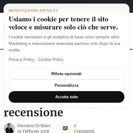
Navigazione principale
Vai al contenuto
6 agosto 2026
english
italiano
IMPOSTAZIONI PRIVACY
Usiamo i cookie per tenere il sito
veloce e misurare solo ciò che serve.
I cookie necessari e gli analytics di base sono sempre attivi.
Marketing e misurazione avanzata partono solo dopo la tua
scelta.
MoonSwatch: dalle origini al MISSION TO THE MOONPHASE
Ro
Privacy Policy
·
Cookie Policy
Rifiuta opzionali
PARMIGIANI FLEURIER
Parmigiani Fleurier
Personalizza
Kalpa Chronor, la
Accetta tutto
recensione
Giovanni Di Biase
0
16 Febbraio 2018
Commenti