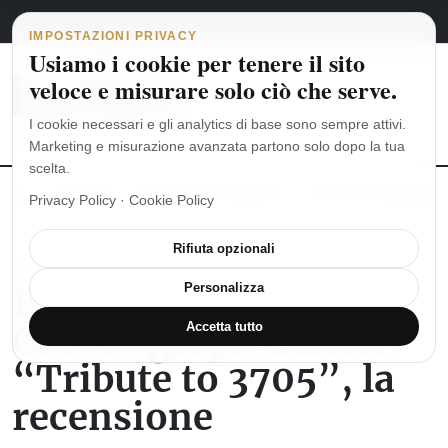
Navigazione principale
Vai al contenuto
6 agosto 2026
english
italiano
IMPOSTAZIONI PRIVACY
Usiamo i cookie per tenere il sito
veloce e misurare solo ciò che serve.
I cookie necessari e gli analytics di base sono sempre attivi.
Marketing e misurazione avanzata partono solo dopo la tua
scelta.
MoonSwatch: dalle origini al MISSION TO THE MOONPHASE
Ro
Privacy Policy
·
Cookie Policy
Rifiuta opzionali
RECENSIONI OROLOGI
IWC Pilot’s Watch
Personalizza
Chronograph Edition
Accetta tutto
“Tribute to 3705”, la
recensione