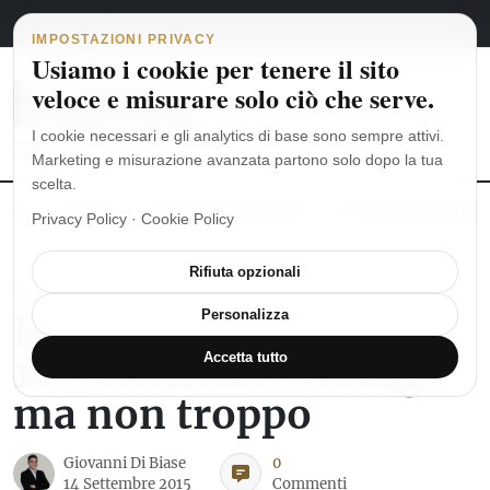
Navigazione principale
Vai al contenuto
8 agosto 2026
english
italiano
IMPOSTAZIONI PRIVACY
Usiamo i cookie per tenere il sito
veloce e misurare solo ciò che serve.
I cookie necessari e gli analytics di base sono sempre attivi.
Marketing e misurazione avanzata partono solo dopo la tua
scelta.
MoonSwatch: dalle origini al MISSION TO THE MOONPHASE
Ro
Privacy Policy
·
Cookie Policy
Rifiuta opzionali
TAG HEUER
Heuer Carrera Calibre
Personalizza
18 Telemeter: vintage
Accetta tutto
ma non troppo
Giovanni Di Biase
0
14 Settembre 2015
Commenti