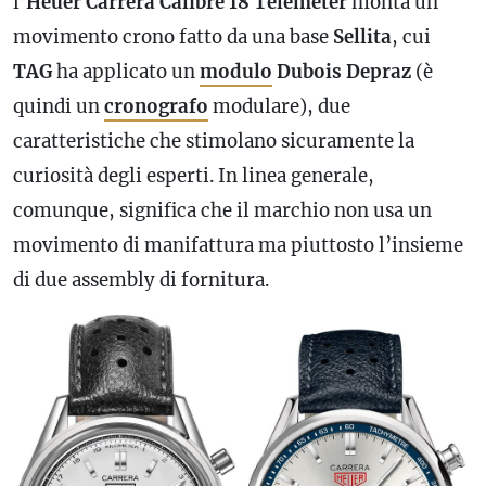
l’
Heuer Carrera Calibre 18 Telemeter
monta un
movimento crono fatto da una base
Sellita
, cui
TAG
ha applicato un
modulo
Dubois Depraz
(è
quindi un
cronografo
modulare), due
caratteristiche che stimolano sicuramente la
curiosità degli esperti. In
linea
generale,
comunque, significa che il marchio non usa un
movimento di manifattura ma piuttosto l’insieme
di due assembly di fornitura.