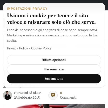
Navigazione principale
Vai al contenuto
6 agosto 2026
english
italiano
IMPOSTAZIONI PRIVACY
Usiamo i cookie per tenere il sito
veloce e misurare solo ciò che serve.
I cookie necessari e gli analytics di base sono sempre attivi.
Marketing e misurazione avanzata partono solo dopo la tua
scelta.
MoonSwatch: dalle origini al MISSION TO THE MOONPHASE
Ro
Privacy Policy
·
Cookie Policy
Rifiuta opzionali
PARLIAMO DI OROLOGI
REC Watches, il
Personalizza
progetto
Accetta tutto
Giovanni Di Biase
0
23 Febbraio 2015
Commenti