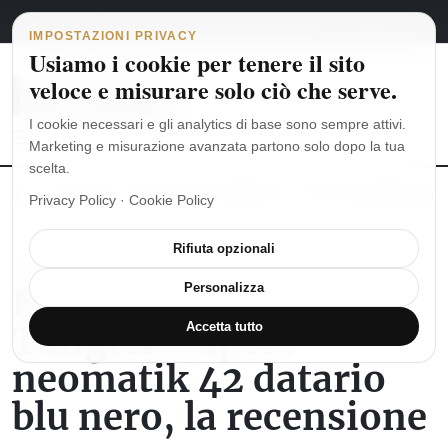
Navigazione principale
Vai al contenuto
5 agosto 2026
english
italiano
IMPOSTAZIONI PRIVACY
Usiamo i cookie per tenere il sito
veloce e misurare solo ciò che serve.
I cookie necessari e gli analytics di base sono sempre attivi.
Marketing e misurazione avanzata partono solo dopo la tua
scelta.
MoonSwatch: dalle origini al MISSION TO THE MOONPHASE
Ro
Privacy Policy
·
Cookie Policy
Rifiuta opzionali
OROLOGI TEDESCHI
NOMOS Glashütte
Personalizza
Tangente Sport
Accetta tutto
neomatik 42 datario
blu nero, la recensione