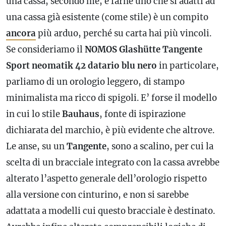
una cassa, secondo me, e farne uno che si adatti ad
una cassa già esistente (come stile) è un compito
ancora
più arduo, perché su carta hai più vincoli.
Se consideriamo il
NOMOS Glashütte Tangente
Sport neomatik 42
datario
blu nero
in particolare,
parliamo di un orologio leggero, di stampo
minimalista ma ricco di spigoli. E’ forse il modello
in cui lo stile
Bauhaus
, fonte di ispirazione
dichiarata del marchio, è più evidente che altrove.
Le anse, su un
Tangente
, sono a scalino, per cui la
scelta di un bracciale integrato con la cassa avrebbe
alterato l’aspetto generale dell’orologio rispetto
alla versione con
cinturino
, e non si sarebbe
adattata a modelli cui questo bracciale è destinato.