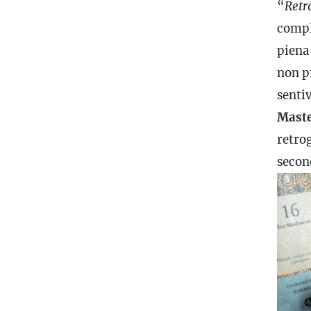
“
Retr
compl
piena 
non pi
sentiv
Maste
retrog
second