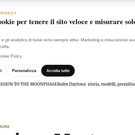
PRIVACY
okie per tenere il sito veloce e misurare sol
i e gli analytics di base sono sempre attivi. Marketing e misurazione a
celta.
ookie Policy
MARCHI
OROLOGI
VIDEO
GLOSSARIO
i
Personalizza
Accetta tutto
l MISSION TO THE MOONPHASE
Rolex Daytona: storia, modelli, prezzi
Gu
OLOGI