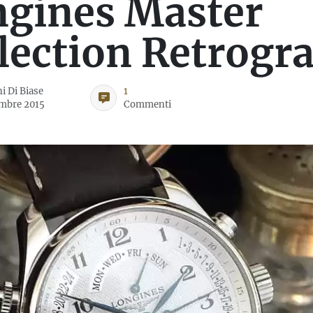
gines Master
lection Retrogr
i Di Biase
1
mbre 2015
Commenti