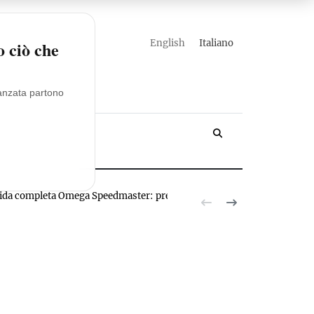
english
italiano
o ciò che
vanzata partono
YACHT
ida completa Omega Speedmaster: prezzi, modelli, valutazioni
Novita R