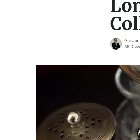
Lon
Col
Giovann
28 Dice