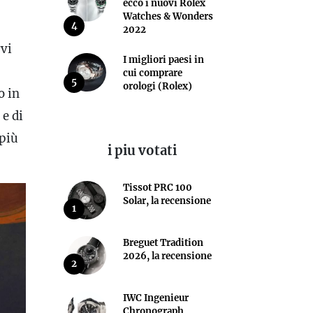
ecco i nuovi Rolex
Watches & Wonders
4
2022
rvi
I migliori paesi in
cui comprare
5
orologi (Rolex)
o in
 e di
 più
i piu votati
Tissot PRC 100
Solar, la recensione
1
Breguet Tradition
2026, la recensione
2
IWC Ingenieur
Chronograph