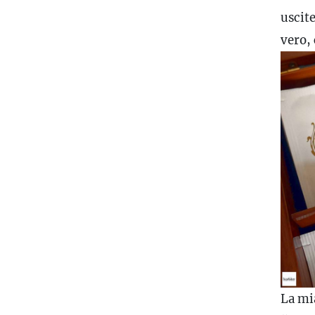
uscite
vero, 
La mi