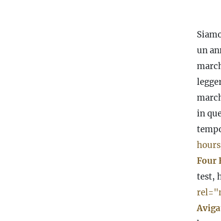
Siamo
un ann
march
legger
march
in qu
tempo
hours
Four 
test, 
rel="
Aviga