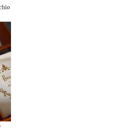
chio
e