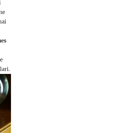
i
ne
mai
nes
 e
lari.