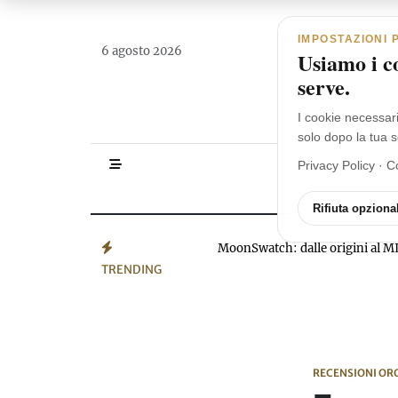
Navigazione principale
Vai al contenuto
IMPOSTAZIONI 
6 agosto 2026
Usiamo i co
serve.
I cookie necessar
solo dopo la tua s
Privacy Policy
·
C
HOMEPAGE
Rifiuta opzional
MoonSwatch: dalle origini a
TRENDING
RECENSIONI OR