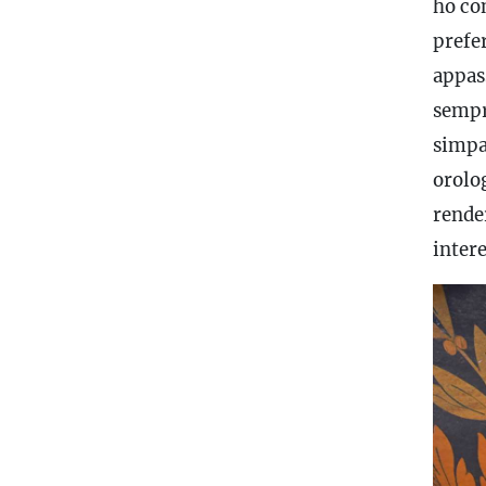
ho co
prefe
appass
sempre
simpa
orolog
render
inter