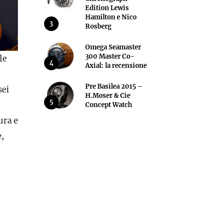
Edition Lewis
Hamilton e Nico
3
Rosberg
Omega Seamaster
300 Master Co-
le
4
Axial: la recensione
Pre Basilea 2015 –
sei
H.Moser & Cie
5
Concept Watch
ura e
e,