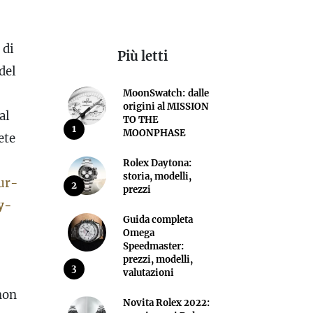
 di
Più letti
del
MoonSwatch: dalle
origini al MISSION
al
TO THE
1
MOONPHASE
ete
Rolex Daytona:
storia, modelli,
ur-
2
prezzi
y-
Guida completa
Omega
Speedmaster:
prezzi, modelli,
3
valutazioni
 non
Novita Rolex 2022: