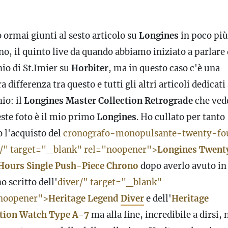
 ormai giunti al sesto articolo su
Longines
in poco più
o, il quinto live da quando abbiamo iniziato a parlare 
io di St.Imier su
Horbiter
, ma in questo caso c'è una
a differenza tra questo e tutti gli altri articoli dedicati 
io: il
Longines Master Collection Retrograde
che ved
este foto è il mio primo
Longines
. Ho cullato per tanto
 l'acquisto del
cronografo-monopulsante-twenty-fo
/" target="_blank" rel="noopener">
Longines Twent
Hours Single Push-Piece Chrono
dopo averlo avuto in
ho scritto dell'
diver/" target="_blank"
noopener">
Heritage Legend
Diver
e dell'
Heritage
tion Watch Type A-7
ma alla fine, incredibile a dirsi,