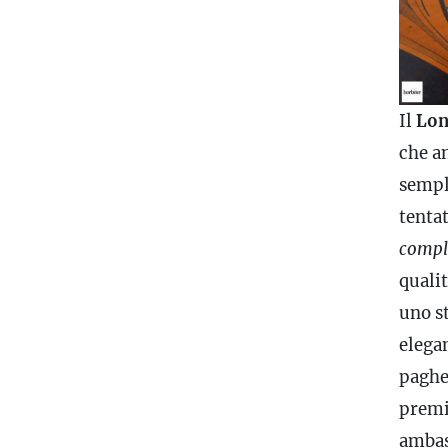
Il
Lon
che a
sempl
tentat
compl
qualit
uno st
elegan
paghe
premi
ambas