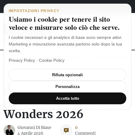
Navigazione principale
Vai al contenuto
5 agosto 2026
english
italiano
IMPOSTAZIONI PRIVACY
Usiamo i cookie per tenere il sito
veloce e misurare solo ciò che serve.
I cookie necessari e gli analytics di base sono sempre attivi.
Marketing e misurazione avanzata partono solo dopo la tua
scelta.
MoonSwatch: dalle origini al MISSION TO THE MOONPHASE
Ro
Privacy Policy
·
Cookie Policy
Rifiuta opzionali
WATCHES AND WONDERS
Credor anticipa le
Personalizza
novità di Watches and
Accetta tutto
Wonders 2026
Giovanni Di Biase
0
4 Aprile 2026
Commenti