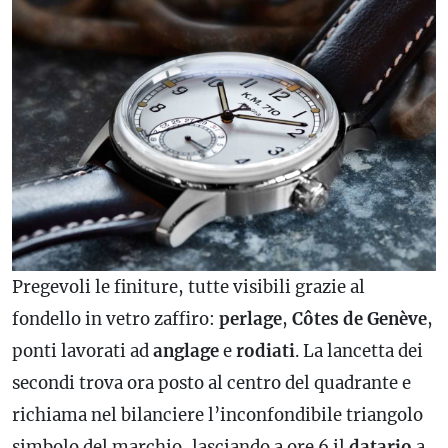
Pregevoli le finiture, tutte visibili grazie al
fondello in vetro zaffiro:
perlage
,
Côtes de Genève
,
ponti lavorati ad
anglage
e
rodiati
. La lancetta dei
secondi trova ora posto al centro del quadrante e
richiama nel bilanciere l’inconfondibile triangolo
simbolo del marchio, lasciando a ore 6 il
datario
a