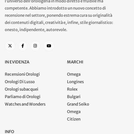
l’universo dell’orologeria in modo diretto e fruibile ma
competente. Abbiamo introdotto un nuovo concetto di
recensione nel settore, ponendo estrema cura su originalità
dei contenuti digitali, creatività e, infine, stile giornalistico:
onesto, indipendente, autorevole.
IN EVIDENZA
MARCHI
Recensioni Orologi
Omega
Orologi Di Lusso
Longines
Orologi subacquei
Rolex
Parliamo di Orologi
Bulgari
Watches and Wonders
Grand Seiko
Omega
Citizen
INFO