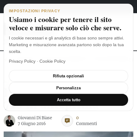
Navigazione principale
Vai al contenuto
5 agosto 2026
english
italiano
IMPOSTAZIONI PRIVACY
Usiamo i cookie per tenere il sito
veloce e misurare solo ciò che serve.
I cookie necessari e gli analytics di base sono sempre attivi.
Marketing e misurazione avanzata partono solo dopo la tua
scelta.
MoonSwatch: dalle origini al MISSION TO THE MOONPHASE
Ro
Privacy Policy
·
Cookie Policy
Rifiuta opzionali
ALPINA
Il nuovo Alpina KM-
Personalizza
710 in anteprima
Accetta tutto
Giovanni Di Biase
0
7 Giugno 2016
Commenti