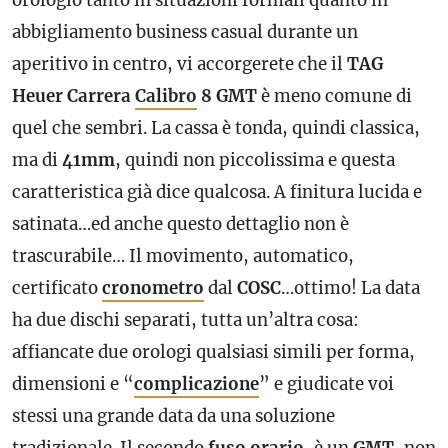
abbigliamento business casual durante un
aperitivo in centro, vi accorgerete che il
TAG
Heuer Carrera
Calibro
8
GMT
è meno comune di
quel che sembri. La cassa è tonda, quindi classica,
ma di
41mm
, quindi non piccolissima e questa
caratteristica già dice qualcosa. A finitura lucida e
satinata…ed anche questo dettaglio non è
trascurabile… Il movimento, automatico,
certificato
cronometro
dal
COSC
…ottimo! La data
ha due dischi separati, tutta un’altra cosa:
affiancate due orologi qualsiasi simili per forma,
dimensioni e “
complicazione
” e giudicate voi
stessi una
grande data
da una soluzione
tradizionale. Il secondo
fuso orario
, è un
GMT
, non