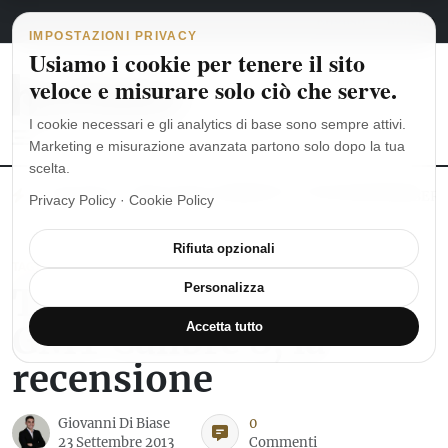
Navigazione principale
Vai al contenuto
6 agosto 2026
english
italiano
IMPOSTAZIONI PRIVACY
Usiamo i cookie per tenere il sito
veloce e misurare solo ciò che serve.
I cookie necessari e gli analytics di base sono sempre attivi.
Marketing e misurazione avanzata partono solo dopo la tua
scelta.
MoonSwatch: dalle origini al MISSION TO THE MOONPHASE
Ro
Privacy Policy
·
Cookie Policy
Rifiuta opzionali
TAG HEUER
TAG Heuer Carrera
Personalizza
GMT Calibre 8, la
Accetta tutto
recensione
Giovanni Di Biase
0
23 Settembre 2013
Commenti