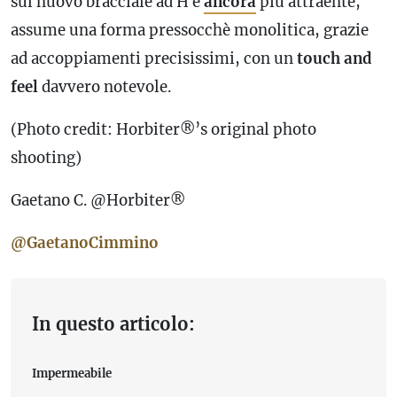
sul nuovo bracciale ad H è
ancora
più attraente,
assume una forma pressocchè monolitica, grazie
ad accoppiamenti precisissimi, con un
touch and
feel
davvero notevole.
(Photo credit: Horbiter®’s original photo
shooting)
Gaetano C. @Horbiter®
@GaetanoCimmino
In questo articolo:
Impermeabile