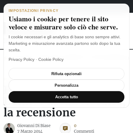
Navigazione principale
Vai al contenuto
7 agosto 2026
english
italiano
IMPOSTAZIONI PRIVACY
Usiamo i cookie per tenere il sito
veloce e misurare solo ciò che serve.
I cookie necessari e gli analytics di base sono sempre attivi.
Marketing e misurazione avanzata partono solo dopo la tua
scelta.
MoonSwatch: dalle origini al MISSION TO THE MOONPHASE
Ro
Privacy Policy
·
Cookie Policy
Rifiuta opzionali
RECENSIONI OROLOGI
Blancpain Villeret
Personalizza
Demi-Fuseau Horaire,
Accetta tutto
la recensione
Giovanni Di Biase
0
7 Marzo 2014
Commenti