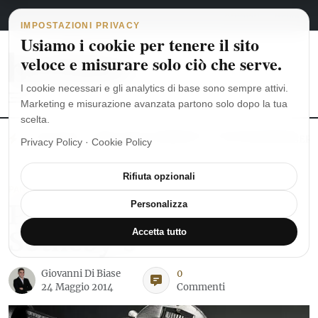
Navigazione principale
Vai al contenuto
6 agosto 2026
english
italiano
IMPOSTAZIONI PRIVACY
Usiamo i cookie per tenere il sito
veloce e misurare solo ciò che serve.
I cookie necessari e gli analytics di base sono sempre attivi.
Marketing e misurazione avanzata partono solo dopo la tua
scelta.
MoonSwatch: dalle origini al MISSION TO THE MOONPHASE
Ro
Privacy Policy
·
Cookie Policy
Rifiuta opzionali
PANERAI
Panerai brilla da
Personalizza
Sotheby’s
Accetta tutto
Giovanni Di Biase
0
24 Maggio 2014
Commenti