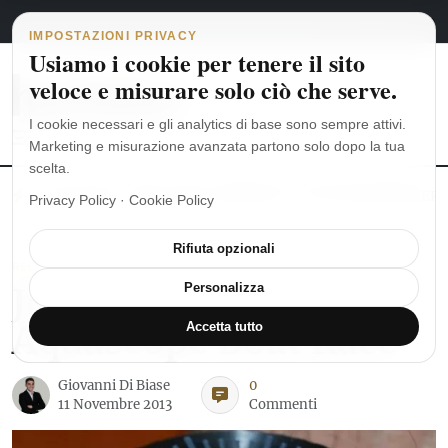
Navigazione principale
Vai al contenuto
6 agosto 2026
english
italiano
IMPOSTAZIONI PRIVACY
Usiamo i cookie per tenere il sito
veloce e misurare solo ciò che serve.
I cookie necessari e gli analytics di base sono sempre attivi.
Marketing e misurazione avanzata partono solo dopo la tua
scelta.
MoonSwatch: dalle origini al MISSION TO THE MOONPHASE
Ro
Privacy Policy
·
Cookie Policy
Rifiuta opzionali
RECENSIONI OROLOGI
JeanRichard
Personalizza
Aquascope Boat Race
Accetta tutto
Giovanni Di Biase
0
11 Novembre 2013
Commenti