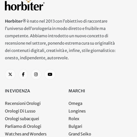
Horbiter®
è nato nel 2013 con l’obiettivo di raccontare
l’universo dell’orologeria in modo diretto e fruibile ma
competente. Abbiamo introdotto un nuovo concetto di
recensione nel settore, ponendo estrema cura su originalità
dei contenuti digitali, creatività e, infine, stile giornalistico:
onesto, indipendente, autorevole.
IN EVIDENZA
MARCHI
Recensioni Orologi
Omega
Orologi Di Lusso
Longines
Orologi subacquei
Rolex
Parliamo di Orologi
Bulgari
Watches and Wonders
Grand Seiko