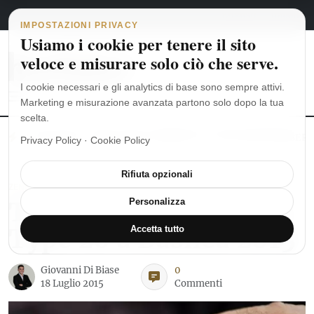
Navigazione principale
Vai al contenuto
6 agosto 2026
english
italiano
IMPOSTAZIONI PRIVACY
Usiamo i cookie per tenere il sito
veloce e misurare solo ciò che serve.
I cookie necessari e gli analytics di base sono sempre attivi.
Marketing e misurazione avanzata partono solo dopo la tua
scelta.
MoonSwatch: dalle origini al MISSION TO THE MOONPHASE
Ro
Privacy Policy
·
Cookie Policy
Rifiuta opzionali
ZENITH
Tre nuovi Zenith Pilot
Personalizza
Type 20 a Basilea 2015
Accetta tutto
Giovanni Di Biase
0
18 Luglio 2015
Commenti