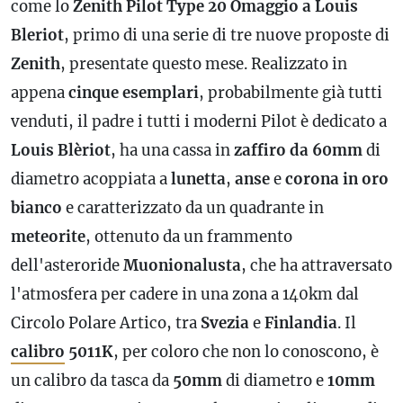
come lo
Zenith Pilot Type 20 Omaggio a Louis
Bleriot
, primo di una serie di tre nuove proposte di
Zenith
, presentate questo mese. Realizzato in
appena
cinque esemplari
, probabilmente già tutti
venduti, il padre i tutti i moderni Pilot è dedicato a
Louis Blèriot
, ha una cassa in
zaffiro da 60mm
di
diametro acoppiata a
lunetta
,
anse
e
corona in oro
bianco
e caratterizzato da un quadrante in
meteorite
, ottenuto da un frammento
dell'asteroride
Muonionalusta
, che ha attraversato
l'atmosfera per cadere in una zona a 140km dal
Circolo Polare Artico, tra
Svezia
e
Finlandia
. Il
calibro
5011K
, per coloro che non lo conoscono, è
un
calibro
da tasca da
50mm
di diametro e
10mm