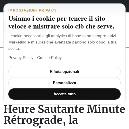
Navigazione principale
Vai al contenuto
8 agosto 2026
english
italiano
IMPOSTAZIONI PRIVACY
Usiamo i cookie per tenere il sito
veloce e misurare solo ciò che serve.
I cookie necessari e gli analytics di base sono sempre attivi.
Marketing e misurazione avanzata partono solo dopo la tua
scelta.
MoonSwatch: dalle origini al MISSION TO THE MOONPHASE
Ro
Privacy Policy
·
Cookie Policy
Rifiuta opzionali
OROLOGI DI LUSSO
Blancpain Villeret
Personalizza
Tourbillon Volant
Accetta tutto
Heure Sautante Minute
Rétrograde, la