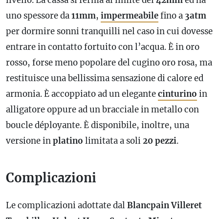
livello. La cassa si ferma al limite dei
42mm
ed ha
uno spessore da
11mm
,
impermeabile
fino a
3atm
per dormire sonni tranquilli nel caso in cui dovesse
entrare in contatto fortuito con l’acqua. È in oro
rosso, forse meno popolare del cugino oro rosa, ma
restituisce una bellissima sensazione di calore ed
armonia. È accoppiato ad un elegante
cinturino
in
alligatore oppure ad un bracciale in metallo con
boucle déployante. È disponibile, inoltre, una
versione in
platino
limitata a soli
20 pezzi
.
Complicazioni
Le complicazioni adottate dal
Blancpain Villeret