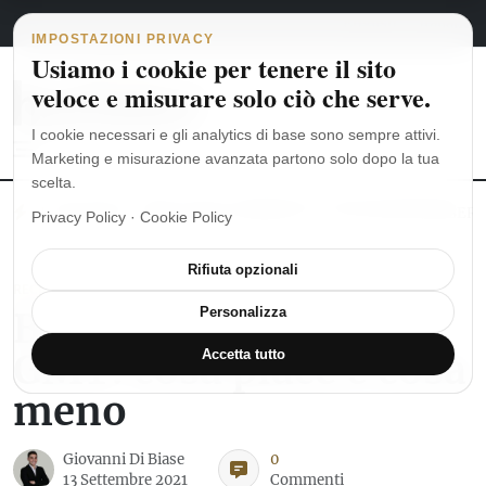
Navigazione principale
Vai al contenuto
5 agosto 2026
english
italiano
IMPOSTAZIONI PRIVACY
Usiamo i cookie per tenere il sito
veloce e misurare solo ciò che serve.
I cookie necessari e gli analytics di base sono sempre attivi.
Marketing e misurazione avanzata partono solo dopo la tua
scelta.
MoonSwatch: dalle origini al MISSION TO THE MOONPHASE
Ro
Privacy Policy
·
Cookie Policy
Rifiuta opzionali
RECENSIONI OROLOGI
Bell & Ross BR 05
Personalizza
GMT: cosa piace e cosa
Accetta tutto
meno
Giovanni Di Biase
0
13 Settembre 2021
Commenti