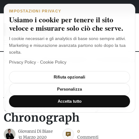
Navigazione principale
Vai al contenuto
6 agosto 2026
english
italiano
IMPOSTAZIONI PRIVACY
Usiamo i cookie per tenere il sito
veloce e misurare solo ciò che serve.
I cookie necessari e gli analytics di base sono sempre attivi.
Marketing e misurazione avanzata partono solo dopo la tua
scelta.
MoonSwatch: dalle origini al MISSION TO THE MOONPHASE
Ro
Privacy Policy
·
Cookie Policy
Rifiuta opzionali
AUDEMARS PIGUET
Audemars Piguet
Personalizza
[Re]Master01 Flyback
Accetta tutto
Chronograph
Giovanni Di Biase
0
31 Marzo 2020
Commenti