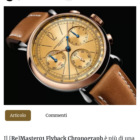
Articolo
Commenti
Il [
Re]Master01
Flyback Chronograph
è più di una