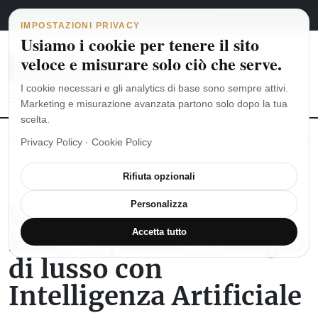
Navigazione principale
Vai al contenuto
6 agosto 2026
english
italiano
IMPOSTAZIONI PRIVACY
Usiamo i cookie per tenere il sito
veloce e misurare solo ciò che serve.
I cookie necessari e gli analytics di base sono sempre attivi.
Marketing e misurazione avanzata partono solo dopo la tua
scelta.
MoonSwatch: dalle origini al MISSION TO THE MOONPHASE
Ro
Privacy Policy
·
Cookie Policy
Rifiuta opzionali
URWERK
URWERK presenta
Personalizza
EMC: il primo orologio
Accetta tutto
di lusso con
Intelligenza Artificiale