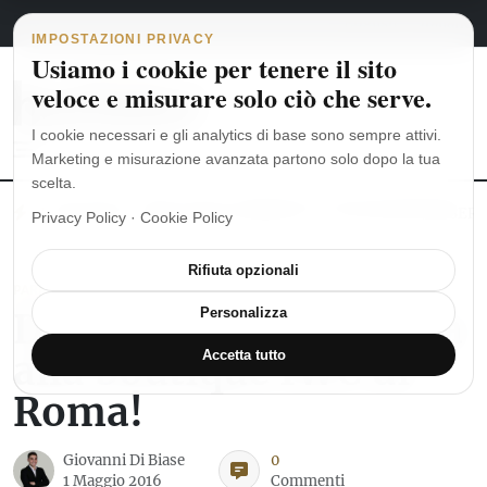
Navigazione principale
Vai al contenuto
5 agosto 2026
english
italiano
IMPOSTAZIONI PRIVACY
Usiamo i cookie per tenere il sito
veloce e misurare solo ciò che serve.
I cookie necessari e gli analytics di base sono sempre attivi.
Marketing e misurazione avanzata partono solo dopo la tua
scelta.
MoonSwatch: dalle origini al MISSION TO THE MOONPHASE
Ro
Privacy Policy
·
Cookie Policy
Rifiuta opzionali
PARLIAMO DI OROLOGI
Dal Museo di Sciaffusa
Personalizza
alla boutique IWC di
Accetta tutto
Roma!
Giovanni Di Biase
0
1 Maggio 2016
Commenti