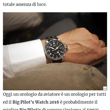
totale assenza di luce.
Oggi un orologio da aviatore è un orologio per tutti
ed il
Big Pilot's Watch 2016
è probabilmente il
miglior
Big
Pilot's
di sempre (insieme al
5002
),