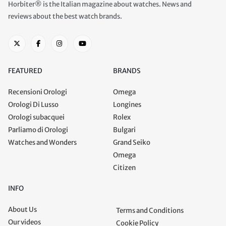
Horbiter® is the Italian magazine about watches. News and
reviews about the best watch brands.
FEATURED
BRANDS
Recensioni Orologi
Omega
Orologi Di Lusso
Longines
Orologi subacquei
Rolex
Parliamo di Orologi
Bulgari
Watches and Wonders
Grand Seiko
Omega
Citizen
INFO
About Us
Terms and Conditions
Our videos
Cookie Policy