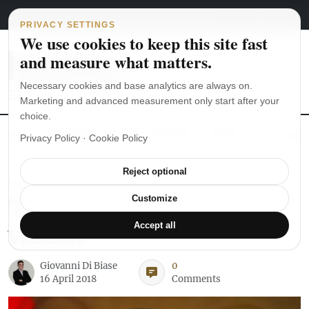
Main Navigation
Skip to content
August 6, 2026
english
italiano
PRIVACY SETTINGS
We use cookies to keep this site fast
and measure what matters.
Necessary cookies and base analytics are always on.
Marketing and advanced measurement only start after your
choice.
The Seiko SKX007 diver’s watch hands-on
Watch straps: which
Privacy Policy
·
Cookie Policy
Reject optional
OMEGA
The Omega Bullhead
Customize
watch
Accept all
Giovanni Di Biase
0
16 April 2018
Comments