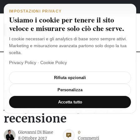
Navigazione principale
Vai al contenuto
6 agosto 2026
english
italiano
IMPOSTAZIONI PRIVACY
Usiamo i cookie per tenere il sito
veloce e misurare solo ciò che serve.
I cookie necessari e gli analytics di base sono sempre attivi.
Marketing e misurazione avanzata partono solo dopo la tua
scelta.
MoonSwatch: dalle origini al MISSION TO THE MOONPHASE
Ro
Privacy Policy
·
Cookie Policy
Rifiuta opzionali
RECENSIONI OROLOGI
Longines Heritage
Personalizza
Avigation Big Eye, la
Accetta tutto
recensione
Giovanni Di Biase
0
8 Ottobre 2017
Commenti