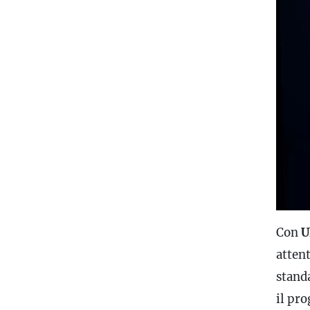
Con
U
atten
stand
il pr