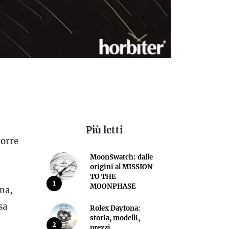
Più letti
corre
MoonSwatch: dalle
origini al MISSION
TO THE
1
MOONPHASE
ma,
sa
Rolex Daytona:
storia, modelli,
2
prezzi