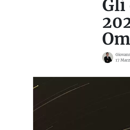
Gli
202
Om
Giovann
17 Marz