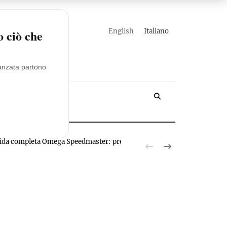
english
italiano
o ciò che
vanzata partono
YACHT
ida completa Omega Speedmaster: prezzi, modelli, valutazioni
Novita R