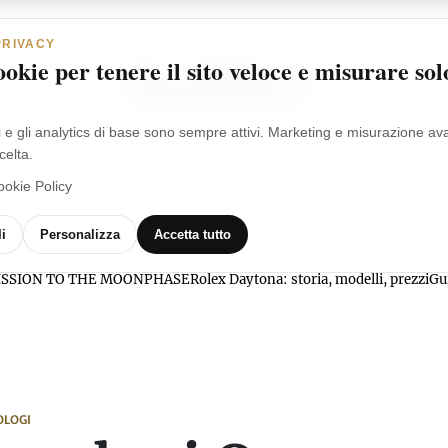
PRIVACY
okie per tenere il sito veloce e misurare sol
i e gli analytics di base sono sempre attivi. Marketing e misurazione a
celta.
ookie Policy
MARCHI
OROLOGI
VIDEO
GLOSSARIO
i
Personalizza
Accetta tutto
l MISSION TO THE MOONPHASE
Rolex Daytona: storia, modelli, prezzi
Gu
OLOGI