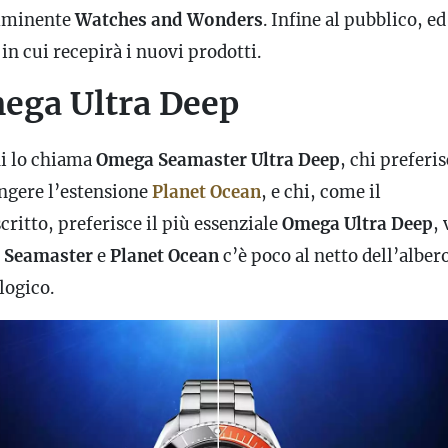
mminente
Watches and Wonders
. Infine al pubblico, ed
n cui recepirà i nuovi prodotti.
ega Ultra Deep
hi lo chiama
Omega Seamaster Ultra Deep
, chi preferi
ngere l’estensione
Planet Ocean
, e chi, come il
critto, preferisce il più essenziale
Omega Ultra Deep
, 
i
Seamaster
e
Planet Ocean
c’è poco al netto dell’alber
logico.