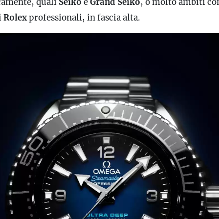
camente, quali
Seiko
e
Grand Seiko
, o molto ambiti c
i
Rolex
professionali, in fascia alta.