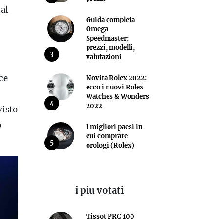
 al
Guida completa
Omega
Speedmaster:
prezzi, modelli,
3
valutazioni
sce
Novita Rolex 2022:
ecco i nuovi Rolex
Watches & Wonders
4
2022
visto
o
I migliori paesi in
cui comprare
5
orologi (Rolex)
i piu votati
Tissot PRC 100