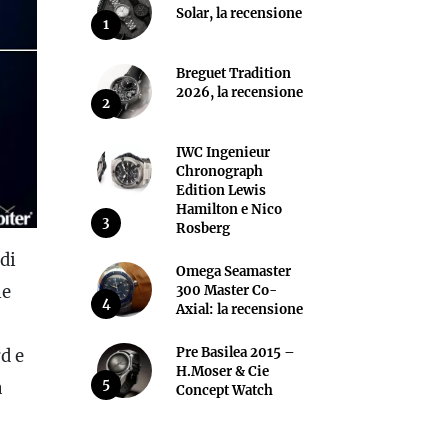
Solar, la recensione
1
Breguet Tradition
2026, la recensione
2
IWC Ingenieur
Chronograph
Edition Lewis
Hamilton e Nico
3
Rosberg
di
Omega Seamaster
le
300 Master Co-
4
Axial: la recensione
Pre Basilea 2015 –
d e
H.Moser & Cie
5
a
Concept Watch