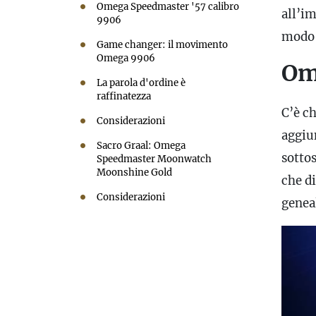
Omega Speedmaster '57 calibro
all’i
9906
modo i
Game changer: il movimento
Omega 9906
Om
La parola d'ordine è
raffinatezza
C’è c
Considerazioni
aggiu
Sacro Graal: Omega
sottos
Speedmaster Moonwatch
Moonshine Gold
che d
Considerazioni
genea