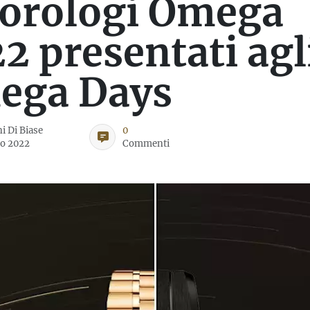
 orologi Omega
2 presentati agl
ega Days
i Di Biase
0
o 2022
Commenti