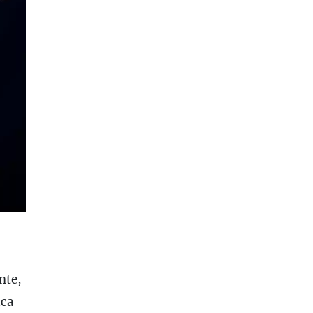
nte,
ica