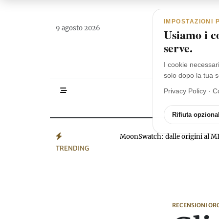
Navigazione principale
Vai al contenuto
IMPOSTAZIONI 
9 agosto 2026
Usiamo i co
serve.
I cookie necessar
solo dopo la tua s
Privacy Policy
·
C
HOMEPAGE
Rifiuta opzional
MoonSwatch: dalle origini a
TRENDING
RECENSIONI OR