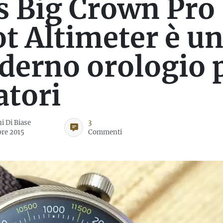
s Big Crown Pro
ot Altimeter è u
erno orologio 
atori
i Di Biase
3
bre 2015
Commenti