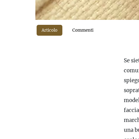
Articolo
Commenti
Se sie
comun
spieg
soprat
model
facci
march
una bu