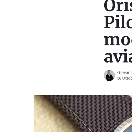
Ori
Pil
mod
avi
Giovann
18 Otto