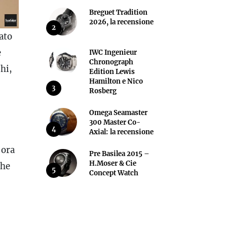
Breguet Tradition
2026, la recensione
2
ato
e
IWC Ingenieur
Chronograph
hi,
Edition Lewis
Hamilton e Nico
3
Rosberg
Omega Seamaster
300 Master Co-
4
Axial: la recensione
 ora
Pre Basilea 2015 –
H.Moser & Cie
che
5
Concept Watch