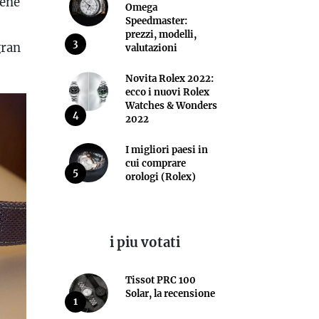
bene
Omega
Speedmaster:
prezzi, modelli,
3
gran
valutazioni
Novita Rolex 2022:
ecco i nuovi Rolex
Watches & Wonders
4
2022
I migliori paesi in
cui comprare
5
orologi (Rolex)
i piu votati
Tissot PRC 100
Solar, la recensione
1