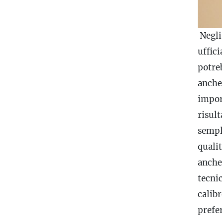
Negli 
uffic
potre
anche 
import
risul
sempl
quali
anche 
tecni
calib
prefer