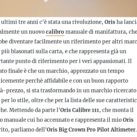
ultimi tre anni c'è stata una rivoluzione,
Oris
ha lanci
ialmente un nuovo
calibro
manuale di manifattura, ch
bbe diventare facilmente un riferimento per altri marc
più blasonati sulla carta, e che rappresenta già un
ante punto di riferimento per i veri appassionati. Il
tato finale è che un marchio, apprezzato un tempo
icemente perchè affidabile e con un buon rapporto
tà-prezzo, si sta trasformando in un marchio ricercato
per lo stile, oltre che per la lista delle sue caratteristi
che. Mettendo da parte l'
Oris Calibre 111
, che monta il
ro
manuale cui ho accennato e rappresenta il mio
Oris
ito, parliamo dell'
Oris Big Crown Pro Pilot Altimeter
.