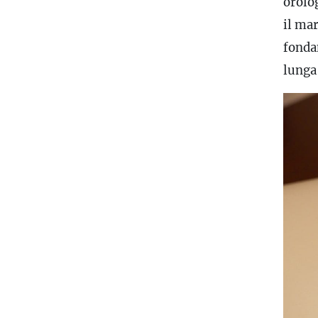
orolo
il mar
fonda
lunga 