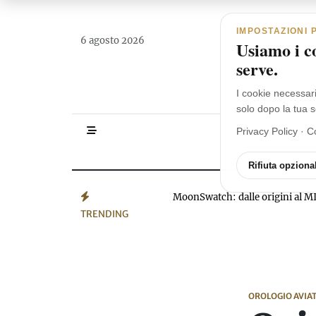
Navigazione principale
Vai al contenuto
IMPOSTAZIONI 
6 agosto 2026
Usiamo i co
serve.
I cookie necessar
solo dopo la tua s
Privacy Policy
·
C
HOMEPAGE
Rifiuta opzional
MoonSwatch: dalle origini a
TRENDING
OROLOGIO AVIA