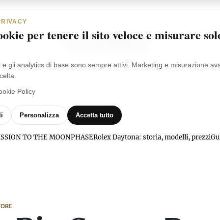
PRIVACY
okie per tenere il sito veloce e misurare sol
i e gli analytics di base sono sempre attivi. Marketing e misurazione a
celta.
ookie Policy
MARCHI
OROLOGI
VIDEO
GLOSSARIO
i
Personalizza
Accetta tutto
l MISSION TO THE MOONPHASE
Rolex Daytona: storia, modelli, prezzi
Gu
TORE