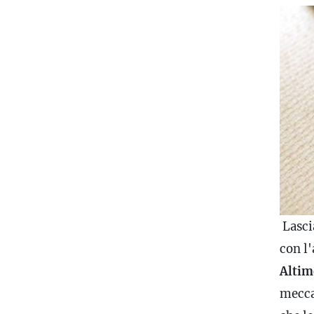
Lasci
con l'
Altim
mecca