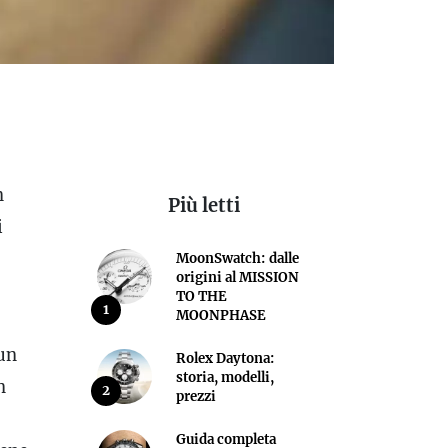
n
Più letti
i
MoonSwatch: dalle
origini al MISSION
TO THE
1
MOONPHASE
 un
Rolex Daytona:
storia, modelli,
n
2
prezzi
Guida completa