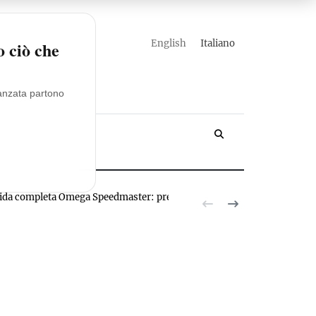
english
italiano
o ciò che
vanzata partono
YACHT
ida completa Omega Speedmaster: prezzi, modelli, valutazioni
Novita R