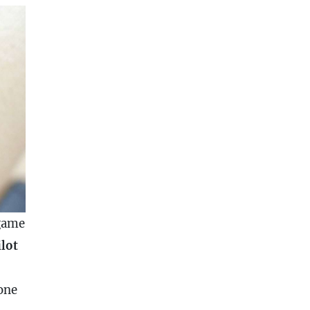
egame
ilot
one