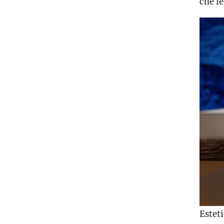
che le
Esteti