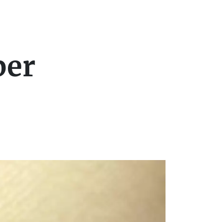
n
per